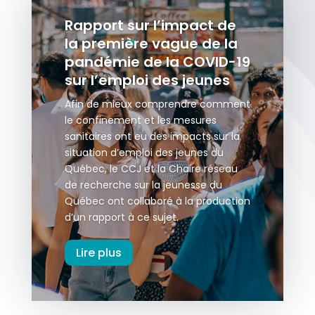
Rapport sur l’impact de
la première vague de la
pandémie de la COVID-19
sur l’emploi des jeunes
Afin de mieux comprendre comment
le confinement et les mesures
sanitaires ont eu des impacts sur la
situation d’emploi des jeunes du
Québec, le CCJ et la Chaire réseau
de recherche sur la jeunesse du
Québec ont collaboré à la production
d’un rapport à ce sujet.
Lire plus