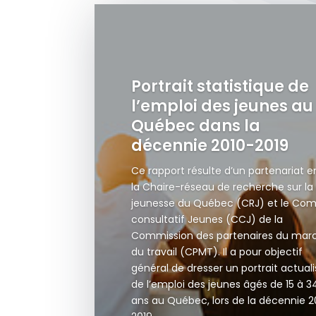
Portrait statistique de
l’emploi des jeunes au
Québec dans la
décennie 2010-2019
Ce rapport résulte d’un partenariat e
la Chaire-réseau de recherche sur la
jeunesse du Québec (CRJ) et le Com
consultatif Jeunes (CCJ) de la
Commission des partenaires du mar
du travail (CPMT). Il a pour objectif
général de dresser un portrait actual
de l’emploi des jeunes âgés de 15 à 3
ans au Québec, lors de la décennie 2