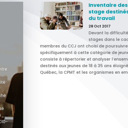
Inventaire de
stage destiné
du travail
28 Oct 2017
Devant la difficult
stages dans le cad
membres du CCJ ont choisi de poursuivre 
spécifiquement à cette catégorie de jeun
consiste à répertorier et analyser l’en
destinés aux jeunes de 18 à 35 ans éloign
ntre
Québec, la CPMT et les organismes en emp
ité
ché
isé
4
010-